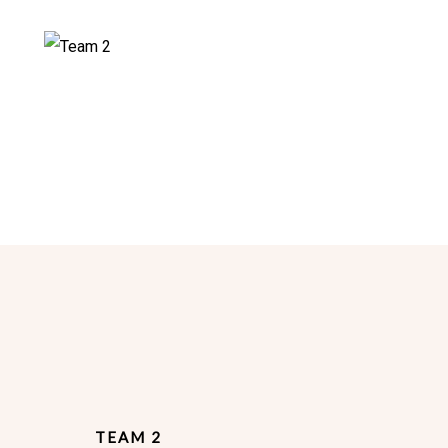
Aan-/Verbouw
VERBOUW PRINS MAURITSHUIS
BLOKZIJL
TEAM 2